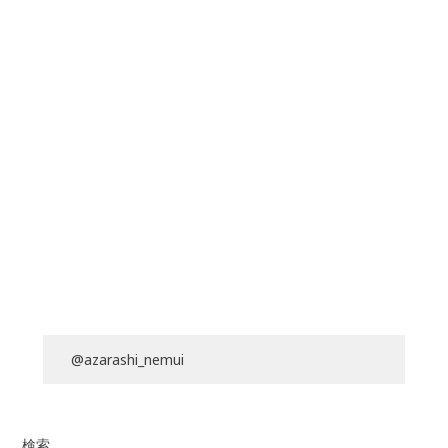
@azarashi_nemui
検索