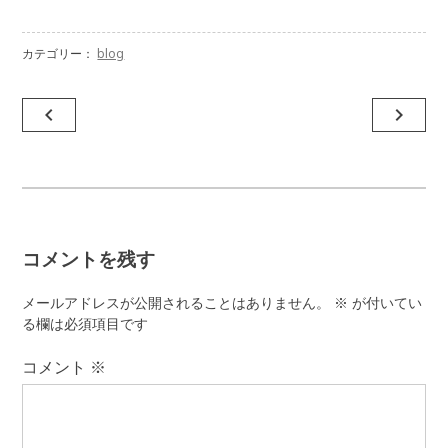
カテゴリー：
blog
投
navigate_before
navigate_next
稿
ナ
ビ
ゲ
コメントを残す
ー
シ
メールアドレスが公開されることはありません。
※
が付いてい
ョ
る欄は必須項目です
ン
コメント
※