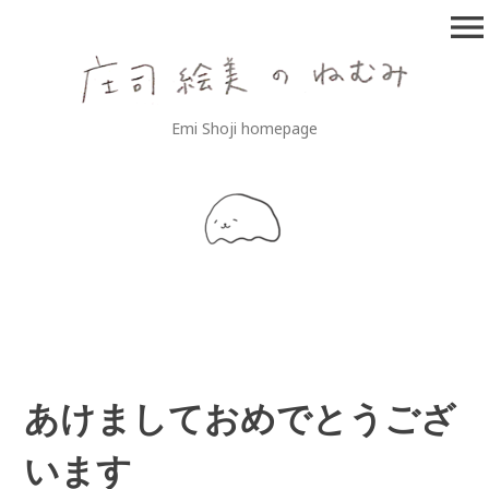
コ
menu
ン
テ
ン
ツ
庄司絵美のねむみ
Emi Shoji homepage
へ
移
動
あけましておめでとうござ
います