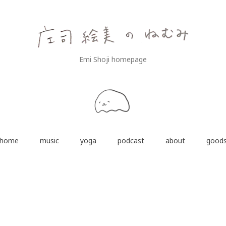
Emi Shoji homepage
home
music
yoga
podcast
about
good