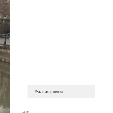
@azarashi_nemui
検索