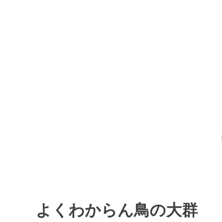
コ
ン
テ
ン
ツ
庄司絵美のねむみ
へ
移
動
よくわからん鳥の大群