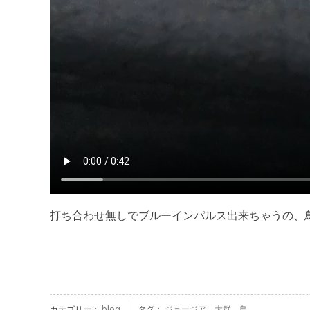
打ち合わせ無しでブルーインパルス出来ちゃうの、
カテゴリー：
blog
タグ：
ジョージア
、
大群
、
鳥