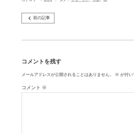
投
navigate_before
前の記事
稿
ナ
ビ
ゲ
コメントを残す
ー
シ
メールアドレスが公開されることはありません。
※
が付い
ョ
コメント
※
ン