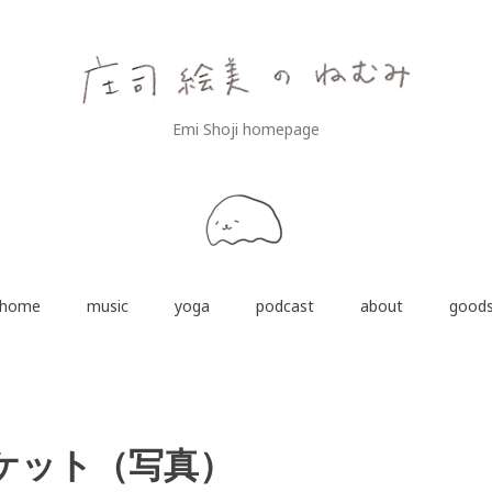
Emi Shoji homepage
home
music
yoga
podcast
about
good
ケット（写真）