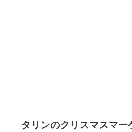
コ
ン
テ
ン
ツ
庄司絵美のねむみ
へ
移
動
タリンのクリスマスマー