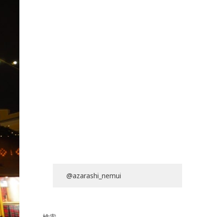
@azarashi_nemui
検索