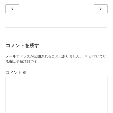
投
navigate_before
navigate_next
稿
ナ
ビ
ゲ
コメントを残す
ー
シ
メールアドレスが公開されることはありません。
※
が付いてい
ョ
る欄は必須項目です
ン
コメント
※