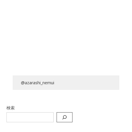
@azarashi_nemui
検索