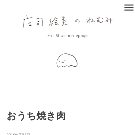
コ
menu
ン
テ
ン
ツ
庄司絵美のねむみ
Emi Shoji homepage
へ
移
動
おうち焼き肉
2019年7月8日