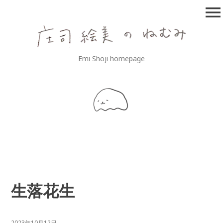
コ
menu
ン
テ
ン
ツ
庄司絵美のねむみ
Emi Shoji homepage
へ
移
動
生落花生
2023年10月12日