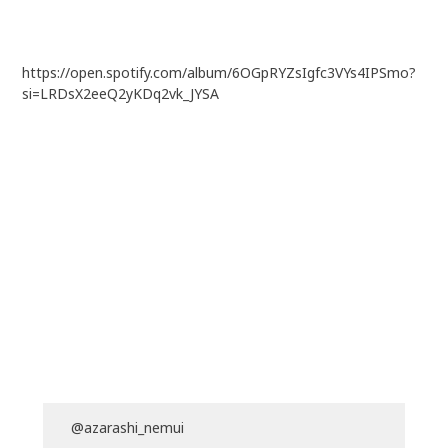
https://open.spotify.com/album/6OGpRYZsIgfc3VYs4IPSmo?
si=LRDsX2eeQ2yKDq2vk_JYSA
@azarashi_nemui