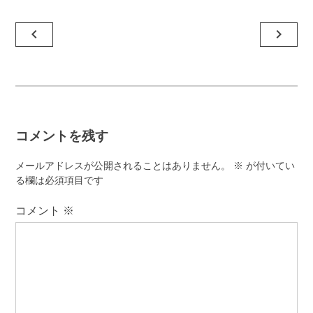
投
navigate_before
navigate_next
稿
ナ
ビ
ゲ
コメントを残す
ー
シ
メールアドレスが公開されることはありません。
※
が付いてい
ョ
る欄は必須項目です
ン
コメント
※