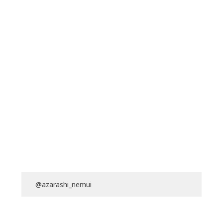
@azarashi_nemui