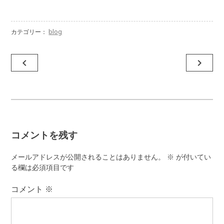
カテゴリー：
blog
投
navigate_before
navigate_next
稿
ナ
ビ
ゲ
コメントを残す
ー
シ
メールアドレスが公開されることはありません。
※
が付いてい
ョ
る欄は必須項目です
ン
コメント
※