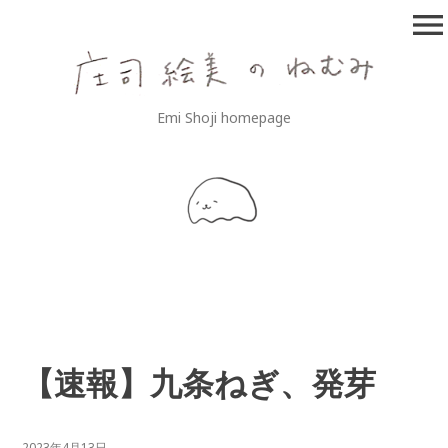
コ
menu
ン
テ
ン
ツ
庄司絵美のねむみ
Emi Shoji homepage
へ
移
動
【速報】九条ねぎ、発芽
2023年4月13日