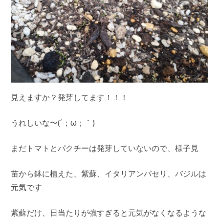
見えますか？発芽してます！！！
うれしいな〜(⁠´⁠；⁠ω⁠；⁠｀⁠)
まだトマトとパクチーは発芽していないので、様子見
苗から鉢に植えた、紫蘇、イタリアンパセリ、バジルは
元気です
紫蘇だけ、日当たりが強すぎると元気がなくなるような