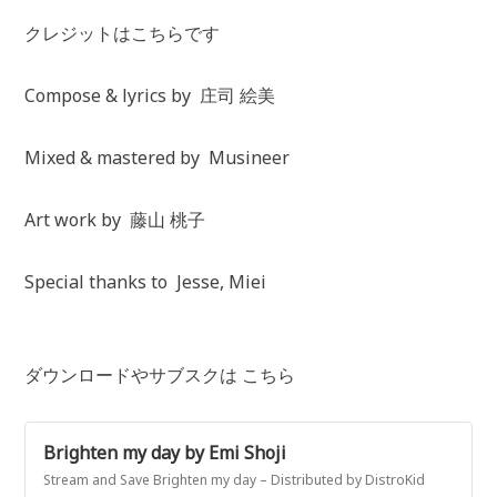
クレジットはこちらです
Compose & lyrics by 庄司 絵美
Mixed & mastered by Musineer
Art work by 藤山 桃子
Special thanks to Jesse, Miei
ダウンロードやサブスクは こちら
Brighten my day by Emi Shoji
Stream and Save Brighten my day – Distributed by DistroKid