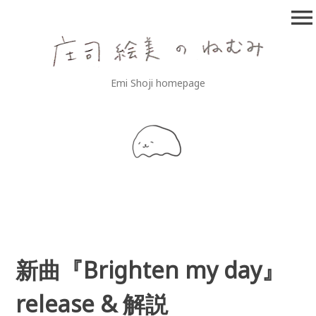
コ
menu
ン
テ
ン
ツ
庄司絵美のねむみ
Emi Shoji homepage
へ
移
動
新曲『Brighten my day』
release & 解説