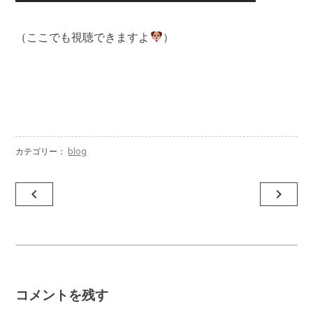
（ここでも視聴できますよ
）
カテゴリー：
blog
投
navigate_before
navigate_next
稿
ナ
ビ
ゲ
コメントを残す
ー