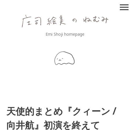
コ
menu
ン
テ
ン
ツ
庄司絵美のねむみ
Emi Shoji homepage
へ
移
動
天使的まとめ『クィーン /
向井航』初演を終えて