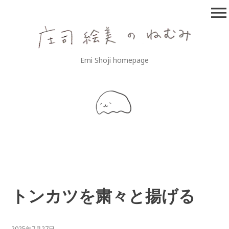
コ
menu
ン
テ
ン
ツ
庄司絵美のねむみ
Emi Shoji homepage
へ
移
動
トンカツを粛々と揚げる
2025年7月27日