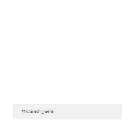
@azarashi_nemui