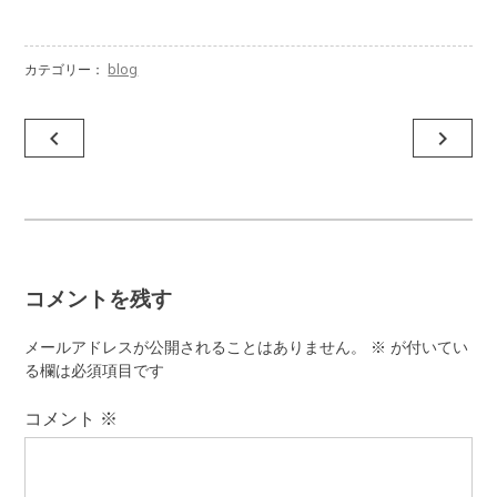
カテゴリー：
blog
投
navigate_before
navigate_next
稿
ナ
ビ
ゲ
コメントを残す
ー
シ
メールアドレスが公開されることはありません。
※
が付いてい
ョ
る欄は必須項目です
ン
コメント
※