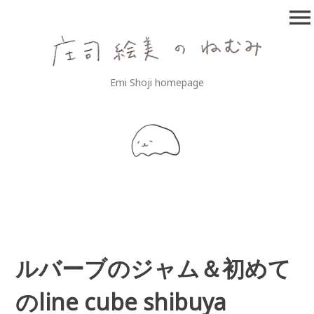
コ
menu
ン
テ
ン
ツ
庄司絵美のねむみ
Emi Shoji homepage
へ
移
動
ルバーブのジャム＆初めて
のline cube shibuya