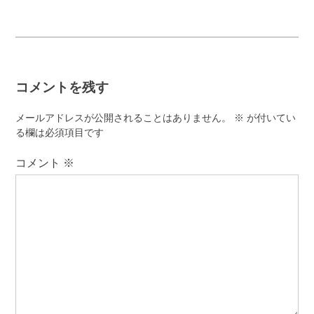
稿
ナ
ビ
ゲ
コメントを残す
ー
シ
メールアドレスが公開されることはありません。
※
が付いてい
ョ
る欄は必須項目です
ン
コメント
※