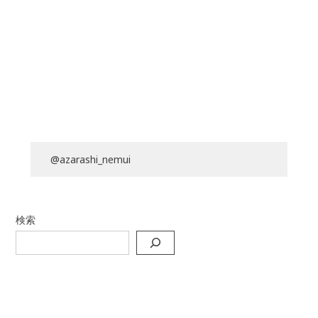
@azarashi_nemui
検索