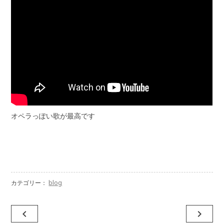
オペラっぽい歌が最高です
カテゴリー：
blog
投
navigate_before
navigate_next