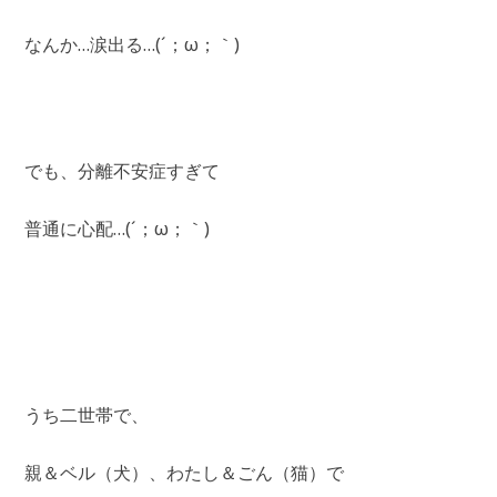
なんか…涙出る…(´；ω；｀)
でも、分離不安症すぎて
普通に心配…(´；ω；｀)
うち二世帯で、
親＆ベル（犬）、わたし＆ごん（猫）で