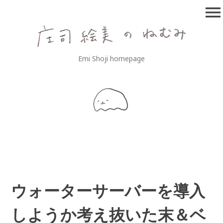
コ
menu
ン
テ
ン
ツ
庄司絵美のねむみ
Emi Shoji homepage
へ
移
動
ウォーターサーバーを導入
しようか考え抜いた末＆ベ