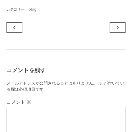
カテゴリー：
blog
投
navigate_before
navigate_next
稿
ナ
ビ
ゲ
コメントを残す
ー
シ
メールアドレスが公開されることはありません。
※
が付いてい
ョ
る欄は必須項目です
ン
コメント
※