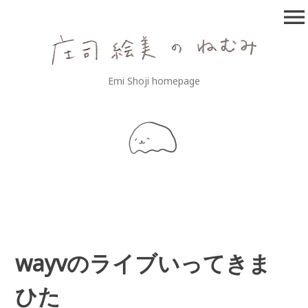
コ
menu
ン
テ
ン
ツ
庄司絵美のねむみ
Emi Shoji homepage
へ
移
動
wayvのライブいってきま
ひた