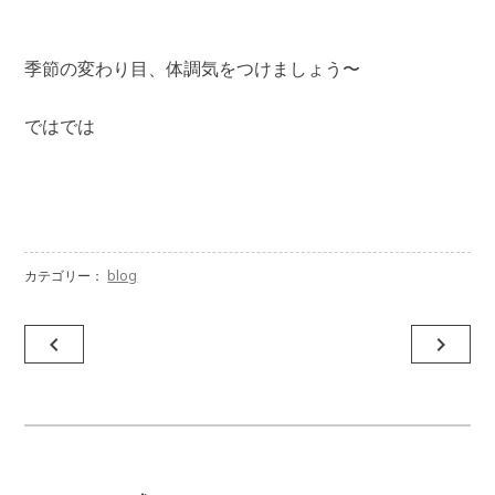
季節の変わり目、体調気をつけましょう〜
ではでは
カテゴリー：
blog
投
navigate_before
navigate_next
稿
ナ
ビ
ゲ