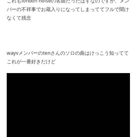
これもlondon noiseの名曲だったはずなのですが、メン
バーの不祥事でお蔵入りになってしまっててフルで聞け
なくて残念
wayvメンバーのtenさんのソロの曲はけっこう知ってて
これが一番好きだけど