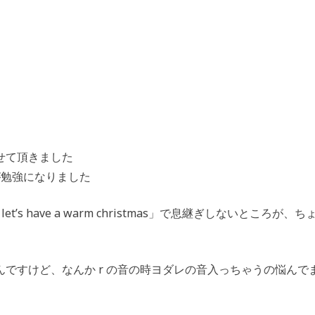
せて頂きました
く系が勉強になりました
t – let’s have a warm christmas」で息継ぎしないところが、
ですけど、なんか r の音の時ヨダレの音入っちゃうの悩んで