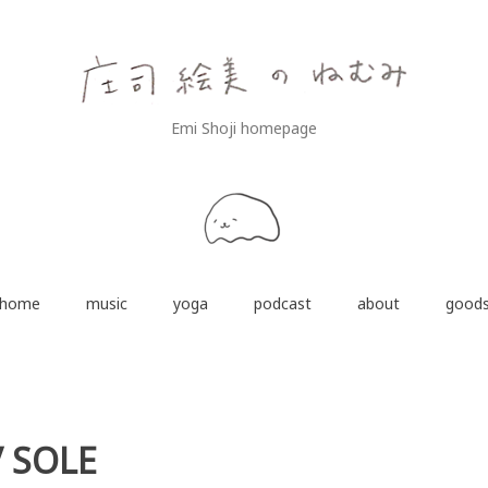
Emi Shoji homepage
home
music
yoga
podcast
about
good
/ SOLE