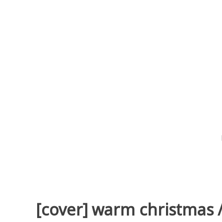
コ
ン
テ
ン
ツ
庄司絵美のねむみ
へ
移
動
[cover] warm christmas 