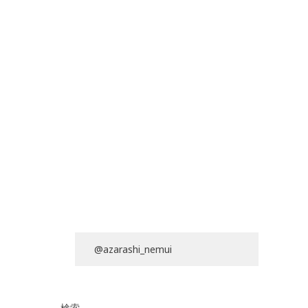
@azarashi_nemui
検索