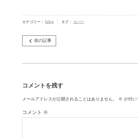
カテゴリー：
blog
タグ：
カバー
投
navigate_before
前の記事
稿
ナ
ビ
ゲ
コメントを残す
ー
シ
メールアドレスが公開されることはありません。
※
が付い
ョ
コメント
※
ン