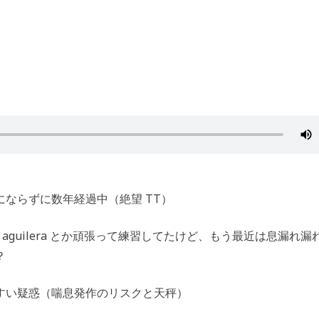
ならずに数年経過中（絶望 TT）
とか aguilera とか頑張って練習してたけど、もう最近は息漏れ漏
？
すい疑惑（喘息発作のリスクと天秤）