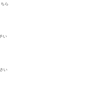
こちら
ッチい
さい