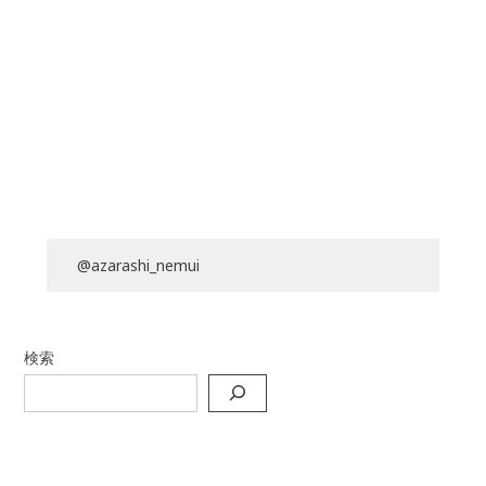
@azarashi_nemui
検索