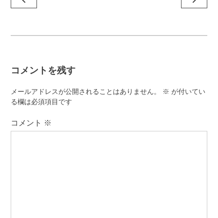
稿
ナ
ビ
ゲ
コメントを残す
ー
シ
メールアドレスが公開されることはありません。
※
が付いてい
ョ
る欄は必須項目です
ン
コメント
※