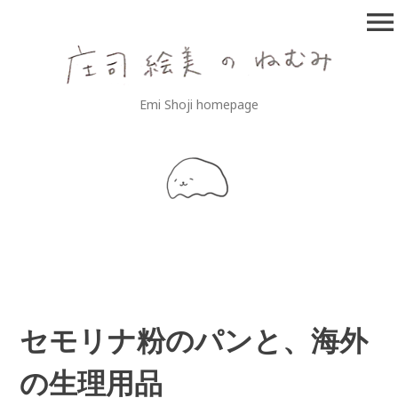
コ
menu
ン
テ
ン
ツ
庄司絵美のねむみ
Emi Shoji homepage
へ
移
動
セモリナ粉のパンと、海外
の生理用品