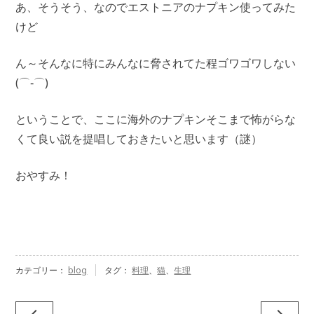
あ、そうそう、なのでエストニアのナプキン使ってみた
けど
ん～そんなに特にみんなに脅されてた程ゴワゴワしない
(⌒‐⌒)
ということで、ここに海外のナプキンそこまで怖がらな
くて良い説を提唱しておきたいと思います（謎）
おやすみ！
カテゴリー：
blog
タグ：
料理
、
猫
、
生理
投
navigate_before
navigate_next