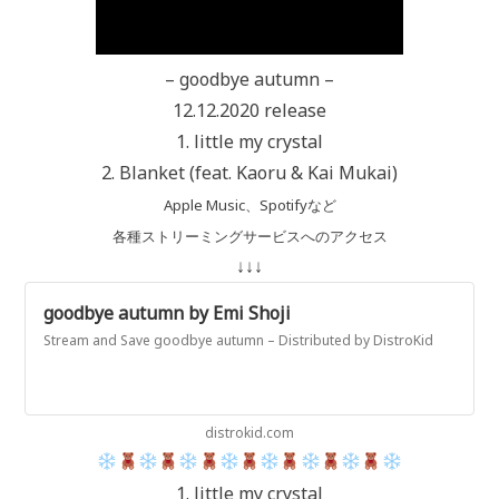
– goodbye autumn –
12.12.2020 release
1. little my crystal
2. Blanket (feat. Kaoru & Kai Mukai)
Apple Music、Spotifyなど
各種ストリーミングサービスへのアクセス
↓↓↓
goodbye autumn by Emi Shoji
Stream and Save goodbye autumn – Distributed by DistroKid
distrokid.com
1. little my crystal