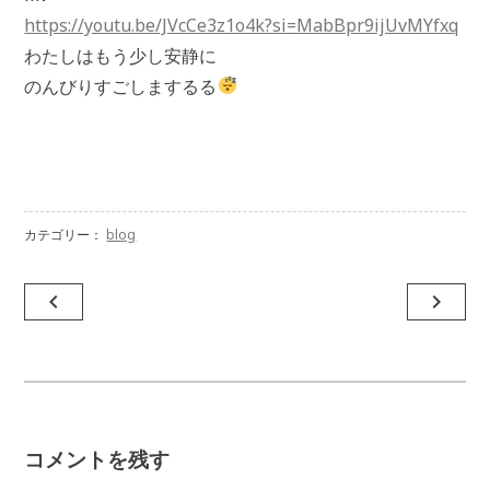
https://youtu.be/JVcCe3z1o4k?si=MabBpr9ijUvMYfxq
わたしはもう少し安静に
のんびりすごしまするる
カテゴリー：
blog
投
navigate_before
navigate_next
稿
ナ
ビ
ゲ
コメントを残す
ー