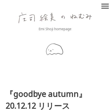
コ
menu
ン
テ
ン
ツ
庄司絵美のねむみ
Emi Shoji homepage
へ
移
動
『goodbye autumn』
20.12.12 リリース