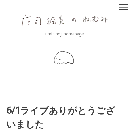
コ
menu
ン
テ
ン
ツ
庄司絵美のねむみ
Emi Shoji homepage
へ
移
動
6/1ライブありがとうござ
いました