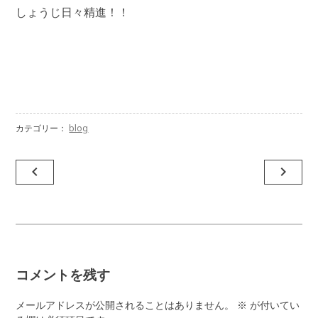
しょうじ日々精進！！
カテゴリー：
blog
投
navigate_before
navigate_next
稿
ナ
ビ
ゲ
コメントを残す
ー
シ
メールアドレスが公開されることはありません。
※
が付いてい