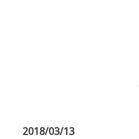
コ
ン
テ
ン
ツ
庄司絵美のねむみ
へ
移
動
2018/03/13