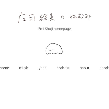
Emi Shoji homepage
home
music
yoga
podcast
about
good