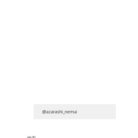
@azarashi_nemui
検索