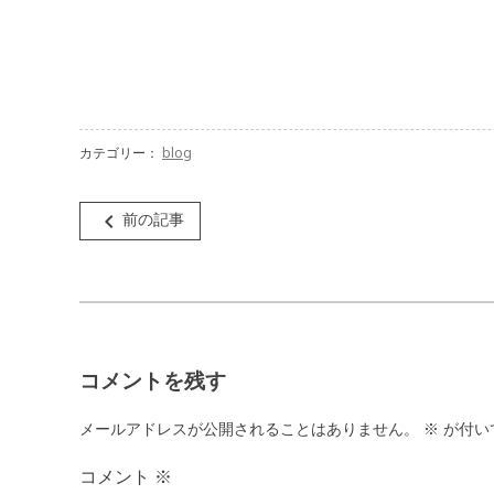
カテゴリー：
blog
投
navigate_before
前の記事
稿
ナ
ビ
ゲ
コメントを残す
ー
シ
メールアドレスが公開されることはありません。
※
が付い
ョ
コメント
※
ン